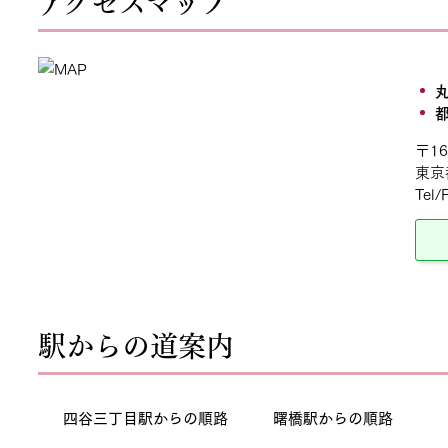
アクセスマップ
〒16
東京
Tel/
駅からの道案内
四谷三丁目駅からの順路
曙橋駅からの順路