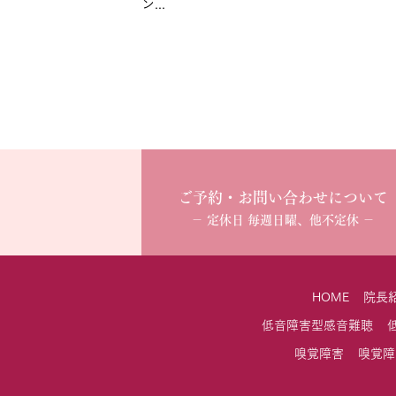
ン...
ご予約・お問い合わせについて
− 定休日 毎週日曜、他不定休 −
HOME
院長
低音障害型感音難聴
嗅覚障害
嗅覚障