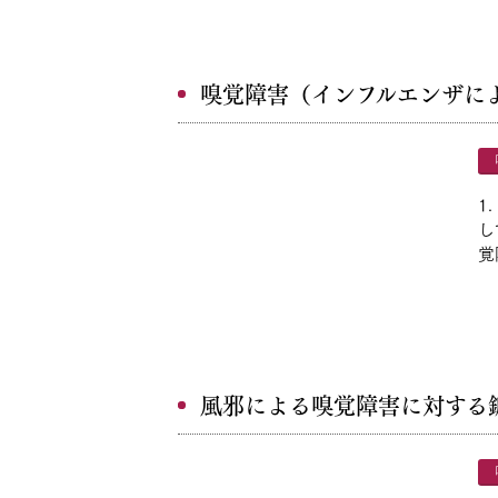
嗅覚障害（インフルエンザに
1
し
覚
風邪による嗅覚障害に対する