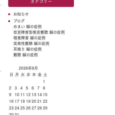
カテゴリー
お知らせ
ブログ
めまい 鍼の症例
低音障害型感音難聴 鍼の症例
嗅覚障害 鍼の症例
突発性難聴 鍼の症例
耳鳴り 鍼の症例
難聴 鍼の症例
2026年8月
日
月
火
水
木
金
土
1
2
3
4
5
6
7
8
9
10
11
12
13
14
15
16
17
18
19
20
21
22
23
24
25
26
27
28
29
30
31