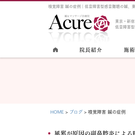
嗅覚障害 鍼の症例｜低音障害型感音難聴の鍼、東
東京・新宿
低音障害型
院長紹介
施
HOME
ブログ
嗅覚障害 鍼の症例
風邪が原因の副鼻腔炎による