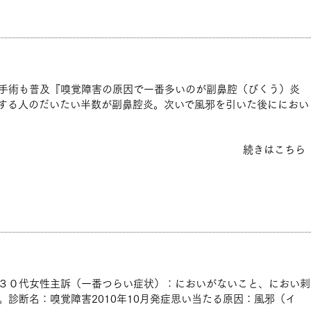
手術も普及『嗅覚障害の原因で一番多いのが副鼻腔（びくう）炎
する人のだいたい半数が副鼻腔炎。次いで風邪を引いた後ににおい
続きはこちら
３０代女性主訴（一番つらい症状）：においがないこと、におい刺
診断名：嗅覚障害2010年10月発症思い当たる原因：風邪（イ