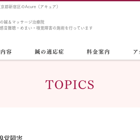
京都新宿区のAcure（アキュア）
の鍼＆マッサージ治療院
感音難聴・めまい・嗅覚障害の施術を行っています
術内容
鍼の適応症
料金案内
ア
TOPICS
嗅覚障害