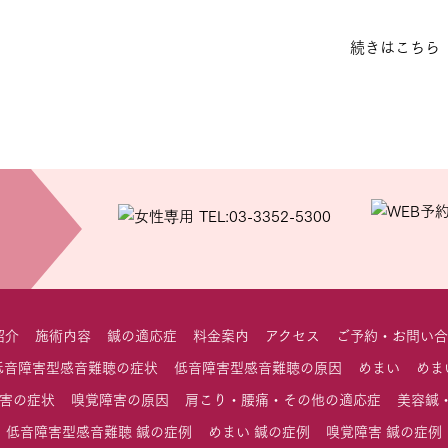
続きはこちら
紹介
施術内容
鍼の適応症
料金案内
アクセス
ご予約・お問い合
低音障害型感音難聴の症状
低音障害型感音難聴の原因
めまい
めま
害の症状
嗅覚障害の原因
肩こり・腰痛・その他の適応症
美容鍼
低音障害型感音難聴 鍼の症例
めまい 鍼の症例
嗅覚障害 鍼の症例