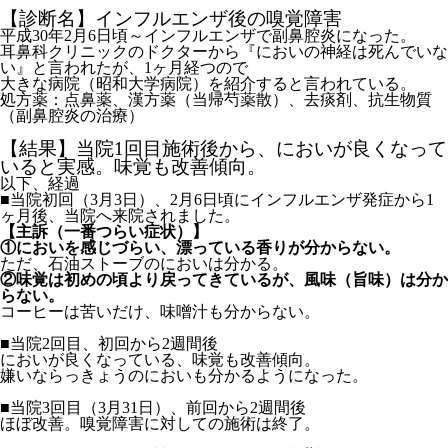
【診断名】インフルエンザ後の嗅覚障害
平成30年2月6日頃～インフルエンザで副鼻腔炎になった。
耳鼻科クリニックのドクターから『においの神経は死んでいな
い』と言われたが、1ヶ月経つので
大きな病院（昭和大学病院）を紹介すると言われている。
処方薬：点鼻薬、漢方薬（当帰芍薬散）、去痰剤、抗生物質
（副鼻腔炎の治療）
【結果】当院1回目施術後から、においが良くなって
いると実感。味覚も改善傾向。
以下、経過
■当院初回（3月3日）、2月6日頃にインフルエンザ発症から1
ヶ月後、当院へ来院されました。
【主訴（一番つらい症状）】
①においを感じづらい、漂っている香りが分からない。
ただ、石油ストーブのにおいは分かる。
②味覚は初めの頃より戻ってきているが、風味（旨味）は分か
らない。
コーヒーは苦いだけ、味噌汁も分からない。
■当院2回目、初回から2週間後
においが良くなっている、味覚も改善傾向。
嫌いならっきょうのにおいも分かるようになった。
■当院3回目（3月31日）、前回から2週間後
ほぼ改善。嗅覚障害に対しての施術は終了。