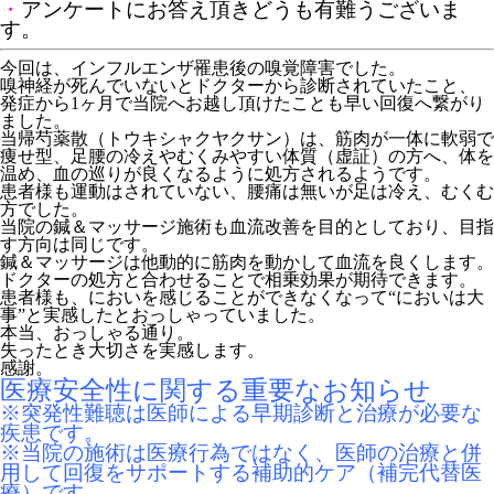
・
アンケートにお答え頂きどうも有難うございま
す。
今回は、インフルエンザ罹患後の嗅覚障害でした。
嗅神経が死んでいないとドクターから診断されていたこと、
発症から1ヶ月で当院へお越し頂けたことも早い回復へ繋がり
ました。
当帰芍薬散（トウキシャクヤクサン）は、筋肉が一体に軟弱で
痩せ型、足腰の冷えやむくみやすい体質（虚証）の方へ、体を
温め、血の巡りが良くなるように処方されるようです。
患者様も運動はされていない、腰痛は無いが足は冷え、むくむ
方でした。
当院の鍼＆マッサージ施術も血流改善を目的としており、目指
す方向は同じです。
鍼＆マッサージは他動的に筋肉を動かして血流を良くします。
ドクターの処方と合わせることで相乗効果が期待できます。
患者様も、においを感じることができなくなって“においは大
事”と実感したとおっしゃっていました。
本当、おっしゃる通り。
失ったとき大切さを実感します。
感謝。
医療安全性に関する重要なお知らせ
※突発性難聴は医師による早期診断と治療が必要な
疾患です。
※当院の施術は医療行為ではなく、医師の治療と併
用して回復をサポートする補助的ケア（補完代替医
療）です。