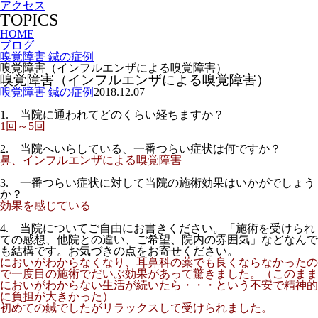
アクセス
TOPICS
HOME
ブログ
嗅覚障害 鍼の症例
嗅覚障害（インフルエンザによる嗅覚障害）
嗅覚障害（インフルエンザによる嗅覚障害）
嗅覚障害 鍼の症例
2018.12.07
1. 当院に通われてどのくらい経ちますか？
1回～5回
2. 当院へいらしている、一番つらい症状は何ですか？
鼻、インフルエンザによる嗅覚障害
3. 一番つらい症状に対して当院の施術効果はいかがでしょう
か？
効果を感じている
4. 当院についてご自由にお書きください。「施術を受けられ
ての感想、他院との違い、ご希望、院内の雰囲気」などなんで
も結構です。お気づきの点をお寄せください。
においがわからなくなり、耳鼻科の薬でも良くならなかったの
で一度目の施術でだいぶ効果があって驚きました。
（このまま
においがわからない生活が続いたら・・・という不安で精神的
に負担が大きかった）
初めての鍼でしたがリラックスして受けられました。