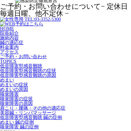
ご予約・お問い合わせについて
− 定休日
毎週日曜、他不定休 −
HOME
院長紹介
施術内容
鍼の適応症
料金案内
アクセス
ご予約・お問い合わせ
TOPICS
低音障害型感音難聴
低音障害型感音難聴の症状
低音障害型感音難聴の原因
めまい
めまいの症状
めまいの原因
嗅覚障害
嗅覚障害の症状
嗅覚障害の原因
肩こり・腰痛・その他の適応症
美容鍼・リンパマッサージ
低音障害型感音難聴 鍼の症例
めまい 鍼の症例
嗅覚障害 鍼の症例