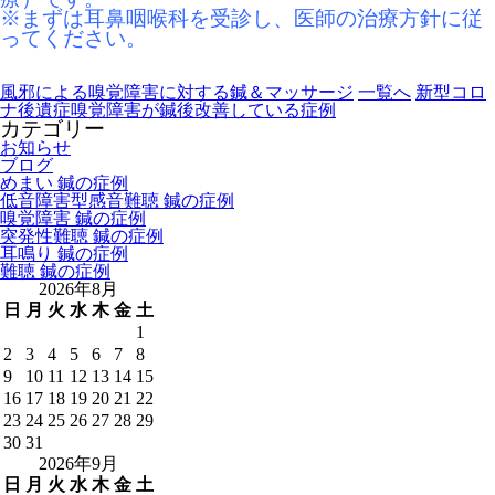
※まずは耳鼻咽喉科を受診し、医師の治療方針に従
ってください。
風邪による嗅覚障害に対する鍼＆マッサージ
一覧へ
新型コロ
ナ後遺症嗅覚障害が鍼後改善している症例
カテゴリー
お知らせ
ブログ
めまい 鍼の症例
低音障害型感音難聴 鍼の症例
嗅覚障害 鍼の症例
突発性難聴 鍼の症例
耳鳴り 鍼の症例
難聴 鍼の症例
2026年8月
日
月
火
水
木
金
土
1
2
3
4
5
6
7
8
9
10
11
12
13
14
15
16
17
18
19
20
21
22
23
24
25
26
27
28
29
30
31
2026年9月
日
月
火
水
木
金
土