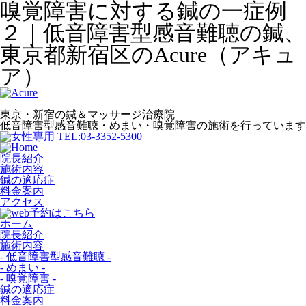
嗅覚障害に対する鍼の一症例
２｜低音障害型感音難聴の鍼、
東京都新宿区のAcure（アキュ
ア）
東京・新宿の鍼＆マッサージ治療院
低音障害型感音難聴・めまい・嗅覚障害の施術を行っています
院長紹介
施術内容
鍼の適応症
料金案内
アクセス
ホーム
院長紹介
施術内容
- 低音障害型感音難聴 -
- めまい -
- 嗅覚障害 -
鍼の適応症
料金案内