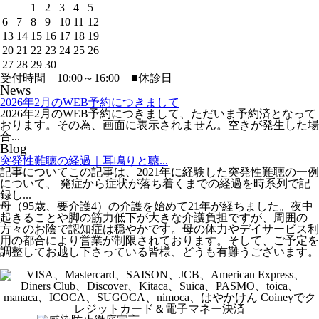
1
2
3
4
5
6
7
8
9
10
11
12
13
14
15
16
17
18
19
20
21
22
23
24
25
26
27
28
29
30
受付時間 10:00～16:00
■
休診日
News
2026年2月のWEB予約につきまして
2026年2月のWEB予約につきまして、ただいま予約済となって
おります。その為、画面に表示されません。空きが発生した場
合...
Blog
突発性難聴の経過｜耳鳴りと聴...
記事についてこの記事は、2021年に経験した突発性難聴の一例
について、 発症から症状が落ち着くまでの経過を時系列で記
録し...
母（95歳、要介護4）の介護を始めて21年が経ちました。夜中
起きることや脚の筋力低下が大きな介護負担ですが、周囲の
方々のお陰で認知症は穏やかです。母の体力やデイサービス利
用の都合により営業が制限されております。そして、ご予定を
調整してお越し下さっている皆様、どうも有難うございます。