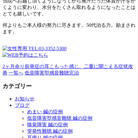
当院へお越し頂くようになってから無汗だった体質が汗をか
くように変わり、水分をたくさん取れるようになったことは
とても嬉しいです。
何よりもご本人様の努力に尽きます。50代治る力。励まされ
ます。
2ヶ月余り前発症の耳こもった感じ、二重に聞こえる症状改
善
一覧へ
低音障害型感音難聴完治
カテゴリー
お知らせ
ブログ
めまい 鍼の症例
低音障害型感音難聴 鍼の症例
嗅覚障害 鍼の症例
突発性難聴 鍼の症例
耳鳴り 鍼の症例