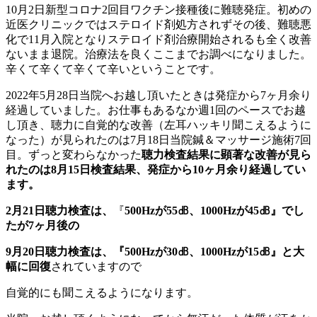
10月2日新型コロナ2回目ワクチン接種後に難聴発症。初めの
近医クリニックではステロイド剤処方されずその後、難聴悪
化で11月入院となりステロイド剤治療開始されるも全く改善
ないまま退院。治療法を良くここまでお調べになりました。
辛くて辛くて辛くて辛いということです。
2022年5月28日当院へお越し頂いたときは発症から7ヶ月余り
経過していました。お仕事もあるなか週1回のペースでお越
し頂き、聴力に自覚的な改善（左耳ハッキリ聞こえるように
なった）が見られたのは7月18日
当院鍼＆マッサージ施術7回
目。ずっと変わらなかった
聴力検査結果に顕著な改善が見ら
れたのは8月15日検査結果、発症から10ヶ月余り経過してい
ます。
2月21日聴力検査は、
『
500Hzが55㏈、1000Hzが45㏈』でし
たが7ヶ月後の
9月20日聴力検査は、『500Hzが30㏈、1000Hzが15㏈』と大
幅に回復
されていますので
自覚的にも聞こえるようになります。