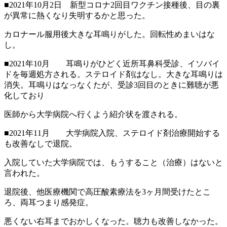
■2021年10月2日 新型コロナ2回目ワクチン接種後、目の裏
が異常に熱くなり失明するかと思った。
カロナール服用後大きな耳鳴りがした。回転性めまいはな
し。
■2021年10月 耳鳴りがひどく近所耳鼻科受診、イソバイ
ドを毎週処方される。ステロイド剤はなし。大きな耳鳴りは
消失。耳鳴りはなっなくたが、受診3回目のときに難聴が悪
化しており
医師から大学病院へ行くよう紹介状を渡される。
■2021年11月 大学病院入院、ステロイド剤治療開始する
も改善なしで退院。
入院していた大学病院では、もうすること（治療）はないと
言われた。
退院後、他医療機関で高圧酸素療法を3ヶ月間受けたとこ
ろ、両耳つまり感発症。
悪くない右耳までおかしくなった。聴力も改善しなかった。