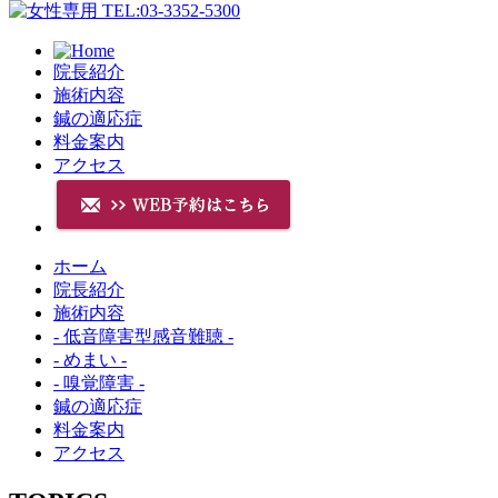
院長紹介
施術内容
鍼の適応症
料金案内
アクセス
ホーム
院長紹介
施術内容
- 低音障害型感音難聴 -
- めまい -
- 嗅覚障害 -
鍼の適応症
料金案内
アクセス