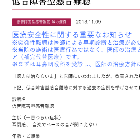
低音障害型感音難聴
2018.11.09
低音障害型感音難聴 鍼の症例
医療安全性に関する重要なお知らせ
※突発性難聴は医師による早期診断と治療が必
※当院の施術は医療行為ではなく、医師の治療
ア（補完代替医療）です。
※まずは耳鼻咽喉科を受診し、医師の治療方針
「聴力は治らないよ」と医師にいわれましたが、改善された
下記、低音障害型感音難聴に対する過去の症例を挙げさせて
診断名
低音障害型感音難聴
主訴（一番つらい症状）
耳閉感、 音楽でベースの音が聞こえない
年齢・ご職業