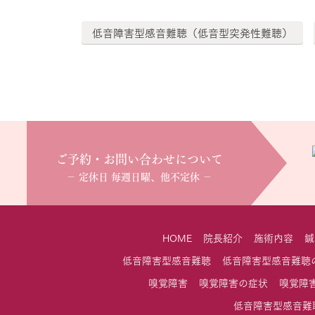
低音障害型感音難聴（低音型突発性難聴）
ご予約・お問い合わせについて
− 定休日 毎週日曜、他不定休 −
HOME
院長紹介
施術内容
鍼
低音障害型感音難聴
低音障害型感音難聴
嗅覚障害
嗅覚障害の症状
嗅覚障
低音障害型感音難