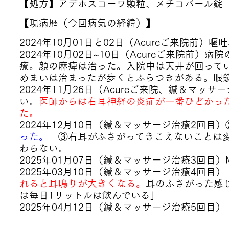
【処方】アデホ
スコーワ顆粒、メチコバール錠
【現病歴（今回病気の経緯）】
2024年10月01日と02日（Acureご来院前）
2024年10月02日~10日（Acureご来院前
療。顔の麻痺は治った。入院中は天井が回って
めまいは治まったが歩くとふらつきがある。眼
2024年11月26日（Acureご来院、鍼＆マ
い。
医師からは右耳神経の炎症が一番ひどかっ
た。
2024年12月10日（鍼＆マッサージ治療2回目）
った。
③右耳がふさがってきこえないことは変
わらない。
2025年01月07日（鍼＆マッサージ治療3回目
2025年03月10日（鍼＆マッサージ治療4回目）
れると耳鳴りが大きくなる。
耳のふさがった感
は毎日1リットルは飲んでいる」
2025年04月12日（鍼＆マッサージ治療5回目）