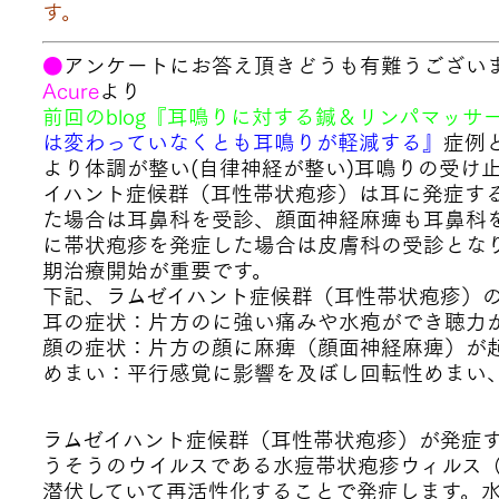
す。
●
アンケートにお答え頂きどうも有難うござい
Acure
より
前回のblog『耳鳴りに対する鍼＆リンパマッサ
は変わっていなくとも耳鳴りが軽減する』
症例
より体調が整い(自律神経が整い)耳鳴りの受け
イハント症候群（耳性帯状疱疹）は耳に発症す
た場合は耳鼻科を受診、顔面神経麻痺も耳鼻科
に帯状疱疹を発症した場合は皮膚科の受診となり
期治療開始が重要です。
下記、
ラムゼイハント症候群（耳性帯状疱疹）
耳の症状：片方のに強い痛みや水疱ができ聴力
顔の症状：片方の顔に麻痺（顔面神経麻痺）が
めまい：平行感覚に影響を及ぼし回転性めまい
ラムゼイハント症候群（耳性帯状疱疹）が発症
うそうのウイルスである水痘帯状疱疹ウィルス
潜伏していて再活性化することで発症します。