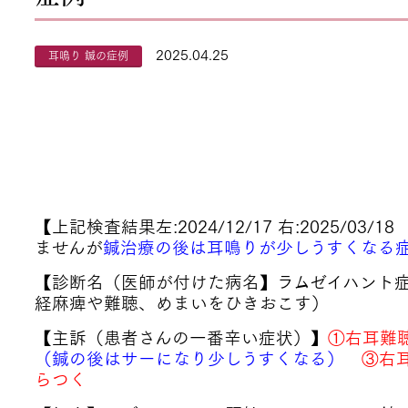
2025.04.25
耳鳴り 鍼の症例
【上記検査結果左:2024/12/17 右:2025/03
ませんが
鍼治療の後は耳鳴りが少しうすくなる
【診断名（医師が付けた病名】ラムゼイハント
経麻痺や難聴、めまいをひきおこす）
【主訴（患者さんの一番辛い症状）】
①
右耳難
（鍼の後はサーになり少しうすくなる）
③右耳
らつく