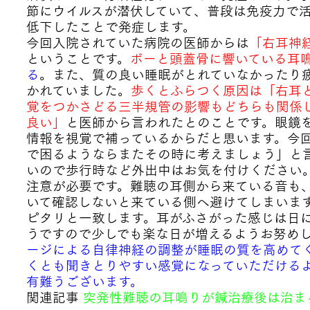
節にウイルスが潜伏していて、普段は免疫力で
低下したことで発症します。
今回入院されていた病院の医師からは
「右耳神
ということです。
ボーと頭蓋骨に響いている耳
る
。また、質の良い睡眠がとれていなかったり
かれていました。
歩くとふらつく原因は「右耳
覚をつかさどる三半規管の影響もどちらも関係
良い」
と医師から言われたとのことです。眼鏡
情報を視覚で補っているからだと思います。
今
で困るようならまたその時に考えましょう」と
いので歩行時など外出中はお気を付けください
注意が必要です。難聴の耳側から来ている音も
いて確認しないと来ている側へ避けてしまいま
ピタリと一致します。耳がふさがった感じは日
うですので少しでも楽な日が増えるようお努め
ージによる自律神経の調整が睡眠の質を高めて
くとも聞きとりやすい感覚になっていただける
有難うございます。
関連記事
突発性難聴の耳鳴りが鍼治療後は治ま