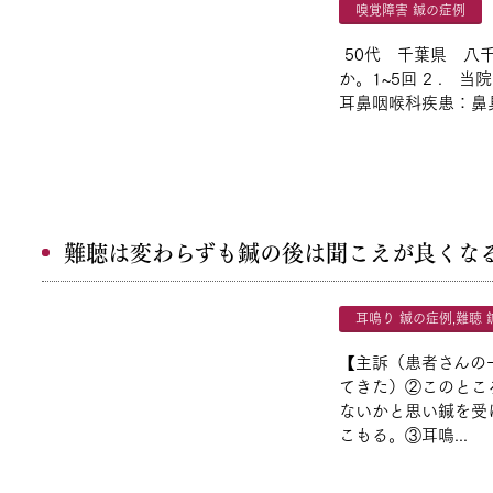
嗅覚障害 鍼の症例
50代 千葉県 八
か。1~5回 2 .
耳鼻咽喉科疾患：鼻具
難聴は変わらずも鍼の後は聞こえが良くな
耳鳴り 鍼の症例
,
難聴 
【主訴（患者さんの
てきた）②このとこ
ないかと思い鍼を受
こもる。③耳鳴...