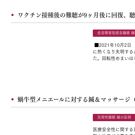
ワクチン接種後の難聴が9ヶ月後に回復、
低音障害型感音難聴 
■2021年10月2
に熱くなり失明する
た。回転性めまいはな
蝸牛型メニエールに対する鍼＆マッサージ
突発性難聴 鍼の症例
医療安全性に関する