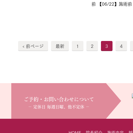
前 【06/22】施術前 【
‹ 前ページ
最新
1
2
3
4
ご予約・お問い合わせについて
− 定休日 毎週日曜、他不定休 −
HOME
院長紹介
施術内容
鍼