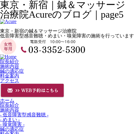
東京・新宿｜鍼＆マッサージ
治療院Acureのブログ｜page5
東京・新宿の鍼＆マッサージ治療院
低音障害型感音難聴・めまい・嗅覚障害の施術を行っています
院長紹介
施術内容
鍼の適応症
料金案内
アクセス
ホーム
院長紹介
施術内容
- 低音障害型感音難聴 -
- めまい -
- 嗅覚障害 -
鍼の適応症
料金案内