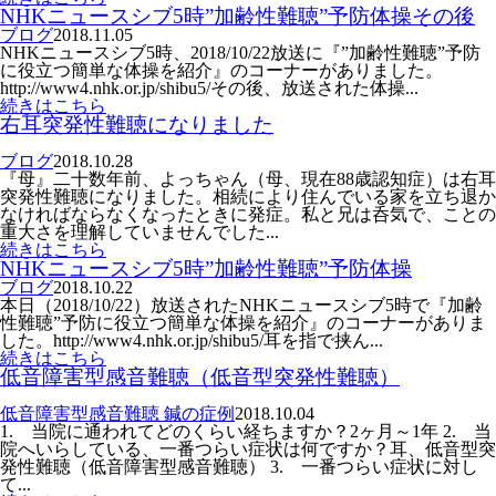
NHKニュースシブ5時”加齢性難聴”予防体操その後
ブログ
2018.11.05
NHKニュースシブ5時、2018/10/22放送に『”加齢性難聴”予防
に役立つ簡単な体操を紹介』のコーナーがありました。
http://www4.nhk.or.jp/shibu5/その後、放送された体操...
続きはこちら
右耳突発性難聴になりました
ブログ
2018.10.28
『母』二十数年前、よっちゃん（母、現在88歳認知症）は右耳
突発性難聴になりました。相続により住んでいる家を立ち退か
なければならなくなったときに発症。私と兄は呑気で、ことの
重大さを理解していませんでした...
続きはこちら
NHKニュースシブ5時”加齢性難聴”予防体操
ブログ
2018.10.22
本日（2018/10/22）放送されたNHKニュースシブ5時で『加齢
性難聴”予防に役立つ簡単な体操を紹介』のコーナーがありま
した。http://www4.nhk.or.jp/shibu5/耳を指で挟ん...
続きはこちら
低音障害型感音難聴（低音型突発性難聴）
低音障害型感音難聴 鍼の症例
2018.10.04
1. 当院に通われてどのくらい経ちますか？2ヶ月～1年 2. 当
院へいらしている、一番つらい症状は何ですか？耳、低音型突
発性難聴（低音障害型感音難聴） 3. 一番つらい症状に対し
て...