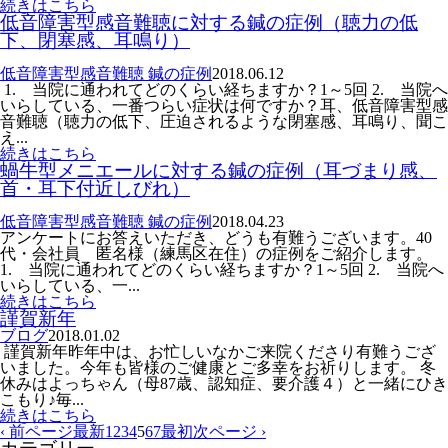
続きはこちら
低音障害型感音難聴に対する鍼の症例（聴力の低
下、閉塞感、耳鳴り）
低音障害型感音難聴 鍼の症例
2018.06.12
1. 当院に通われてどのくらい経ちますか？1～5回 2. 当院へ
いらしている、一番つらい症状は何ですか？耳、低音障害型感
音難聴（聴力の低下、圧迫されるような閉塞感、耳鳴り、聞こ
え...
続きはこちら
蝸牛型メニエールに対する鍼の症例（耳づまり感、
首・耳下付近しびれ）
低音障害型感音難聴 鍼の症例
2018.04.23
アンケートにお答えいただき、どうも有難うございます。40
代・会社員 匿名様（練馬区在住）の症例をご紹介します。
1. 当院に通われてどのくらい経ちますか？1～5回 2. 当院へ
いらしている、一...
続きはこちら
謹賀新年
ブログ
2018.01.02
謹賀新年昨年中は、お忙しいなかご来院くださり有難うござ
いました。今年も皆様のご健康とご多幸をお祈りします。 冬
休みはよっちゃん（母87歳、認知症、要介護４）と一緒にひき
こもり♪毎...
続きはこちら
‹ 前ページ
最新
1
2
3
4
5
6
7
最初
次ページ ›