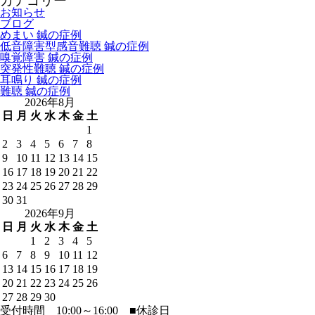
カテゴリー
お知らせ
ブログ
めまい 鍼の症例
低音障害型感音難聴 鍼の症例
嗅覚障害 鍼の症例
突発性難聴 鍼の症例
耳鳴り 鍼の症例
難聴 鍼の症例
2026年8月
日
月
火
水
木
金
土
1
2
3
4
5
6
7
8
9
10
11
12
13
14
15
16
17
18
19
20
21
22
23
24
25
26
27
28
29
30
31
2026年9月
日
月
火
水
木
金
土
1
2
3
4
5
6
7
8
9
10
11
12
13
14
15
16
17
18
19
20
21
22
23
24
25
26
27
28
29
30
受付時間 10:00～16:00
■
休診日