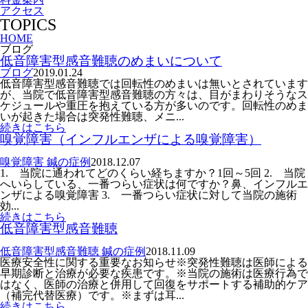
アクセス
TOPICS
HOME
ブログ
低音障害型感音難聴のめまいについて
ブログ
2019.01.24
低音障害型感音難聴では回転性のめまいは無いとされています
が、当院で低音障害型感音難聴の方々は、目がまわりそうなス
ケジュールや重圧を抱えている方が多いのです。回転性のめま
いが起きた場合は突発性難聴、メニ...
続きはこちら
嗅覚障害（インフルエンザによる嗅覚障害）
嗅覚障害 鍼の症例
2018.12.07
1. 当院に通われてどのくらい経ちますか？1回～5回 2. 当院
へいらしている、一番つらい症状は何ですか？鼻、インフルエ
ンザによる嗅覚障害 3. 一番つらい症状に対して当院の施術
効...
続きはこちら
低音障害型感音難聴
低音障害型感音難聴 鍼の症例
2018.11.09
医療安全性に関する重要なお知らせ※突発性難聴は医師による
早期診断と治療が必要な疾患です。※当院の施術は医療行為で
はなく、医師の治療と併用して回復をサポートする補助的ケア
（補完代替医療）です。※まずは耳...
続きはこちら