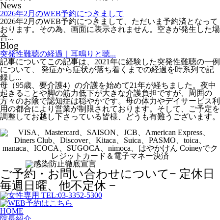
News
2026年2月のWEB予約につきまして
2026年2月のWEB予約につきまして、ただいま予約済となって
おります。その為、画面に表示されません。空きが発生した場
合...
Blog
突発性難聴の経過｜耳鳴りと聴...
記事についてこの記事は、2021年に経験した突発性難聴の一例
について、 発症から症状が落ち着くまでの経過を時系列で記
録し...
母（95歳、要介護4）の介護を始めて21年が経ちました。夜中
起きることや脚の筋力低下が大きな介護負担ですが、周囲の
方々のお陰で認知症は穏やかです。母の体力やデイサービス利
用の都合により営業が制限されております。そして、ご予定を
調整してお越し下さっている皆様、どうも有難うございます。
ご予約・お問い合わせについて
− 定休日
毎週日曜、他不定休 −
HOME
院長紹介